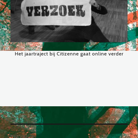
Het jaartraject bij Citizenne gaat online verder
Post
PREVIOUS